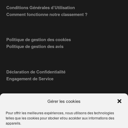
Conditions Générales d’Utilisation
Comment fonctionne notre classement ?
Politique de gestion des cookies
Politique de gestion des avis
Déclaration de Confidentialité
Engagement de Service
Gérer les cookies
Pour offrir les meilleures expériences, nous utilisons des technologies
COPYRIGHT © 2026 · TROUVERVOTREAVOCAT.COM, ÉDITÉ PAR
telles que les cookies pour stocker et/ou accéder aux informations des
LA SOCIÉTÉ
- 91, RUE DU FAUBOURG ST HONORÉ
AWATECH
appareils.
PARIS 75008 - SIRET : 84006857100024.