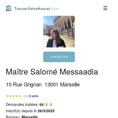
Passer
Passer
Passer
Passer
à
au
à
au
la
contenu
la
pied
navigation
principal
barre
de
principale
latérale
page
principale
Maître Salomé Messaadia
10 Rue Grignan
13001
Marseille
★
★
★
★
★
3
avis
5,0/5
Demandes traitées:
64
♛ ♛
Inscrit(e) depuis le
26/3/2025
Barreau:
Marseille