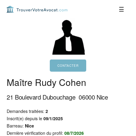
Passer
Passer
Passer
Passer
à
au
à
au
la
contenu
la
pied
navigation
principal
barre
de
principale
latérale
page
principale
Maître Rudy Cohen
21 Boulevard Dubouchage
06000
Nice
Demandes traitées:
2
Inscrit(e) depuis le
09/1/2025
Barreau:
Nice
Dernière vérification du profil:
08/7/2026