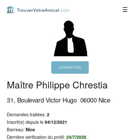
Passer
Passer
Passer
Passer
à
au
à
au
la
contenu
la
pied
navigation
principal
barre
de
principale
latérale
page
principale
Maître Philippe Chrestia
31, Boulevard Victor Hugo
06000
Nice
Demandes traitées:
2
Inscrit(e) depuis le
04/12/2021
Barreau:
Nice
Dernière vérification du profil:
24/7/2026