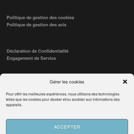
Politique de gestion des cookies
Politique de gestion des avis
Déclaration de Confidentialité
Engagement de Service
Gérer les cookies
Pour offrir les meilleures expériences, nous utilisons des technologies
COPYRIGHT © 2026 · TROUVERVOTREAVOCAT.COM, ÉDITÉ PAR
telles que les cookies pour stocker et/ou accéder aux informations des
LA SOCIÉTÉ
- 91, RUE DU FAUBOURG ST HONORÉ
AWATECH
appareils.
PARIS 75008 - SIRET : 84006857100024.
Français
ACCEPTER
Besoin d'aide ?
Demander un Avocat