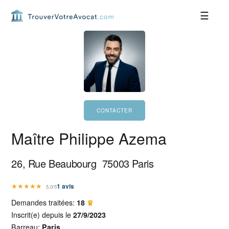
Passer
Passer
Passer
Passer
à
au
à
au
la
contenu
la
pied
navigation
principal
barre
de
principale
latérale
page
principale
Maître Philippe Azema
26, Rue Beaubourg
75003
Paris
★
★
★
★
★
1
avis
5,0/5
Demandes traitées:
18
♛
Inscrit(e) depuis le
27/9/2023
Barreau:
Paris