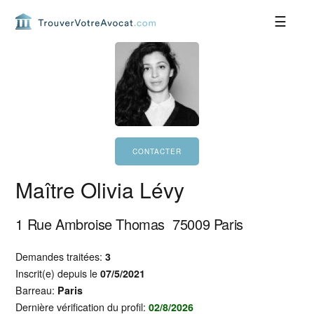
Passer
Passer
Passer
Passer
à
au
à
au
la
contenu
la
pied
navigation
principal
barre
de
principale
latérale
page
principale
Maître Olivia Lévy
1 Rue Ambroise Thomas
75009
Paris
Demandes traitées:
3
Inscrit(e) depuis le
07/5/2021
Barreau:
Paris
Dernière vérification du profil:
02/8/2026