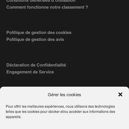
Conditions Générales d’Utilisation
Comment fonctionne notre classement ?
Politique de gestion des cookies
Politique de gestion des avis
Déclaration de Confidentialité
Engagement de Service
Gérer les cookies
Pour offrir les meilleures expériences, nous utilisons des technologies
COPYRIGHT © 2026 · TROUVERVOTREAVOCAT.COM, ÉDITÉ PAR
telles que les cookies pour stocker et/ou accéder aux informations des
LA SOCIÉTÉ
- 91, RUE DU FAUBOURG ST HONORÉ
AWATECH
appareils.
PARIS 75008 - SIRET : 84006857100024.