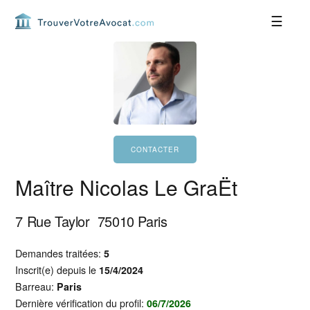
Passer
Passer
Passer
Passer
à
au
à
au
la
contenu
la
pied
navigation
principal
barre
de
principale
latérale
page
principale
Maître Nicolas Le GraËt
7 Rue Taylor
75010
Paris
Demandes traitées:
5
Inscrit(e) depuis le
15/4/2024
Barreau:
Paris
Dernière vérification du profil:
06/7/2026