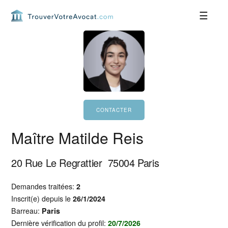
Passer
Passer
Passer
Passer
à
au
à
au
la
contenu
la
pied
navigation
principal
barre
de
principale
latérale
page
principale
Maître Matilde Reis
20 Rue Le Regrattier
75004
Paris
Demandes traitées:
2
Inscrit(e) depuis le
26/1/2024
Barreau:
Paris
Dernière vérification du profil:
20/7/2026