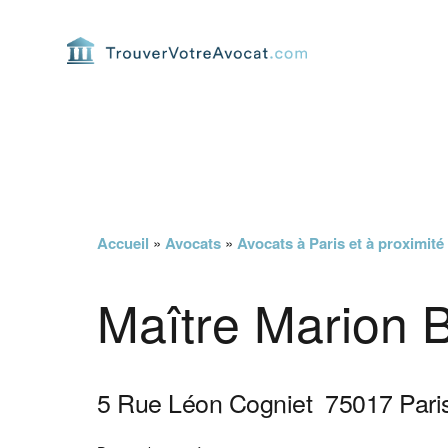
Passer
Passer
Passer
Passer
à
au
à
au
la
contenu
la
pied
navigation
principal
barre
de
principale
latérale
page
principale
Accueil
»
Avocats
»
Avocats à Paris et à proximité
Maître Marion 
5 Rue Léon Cogniet
75017
Pari