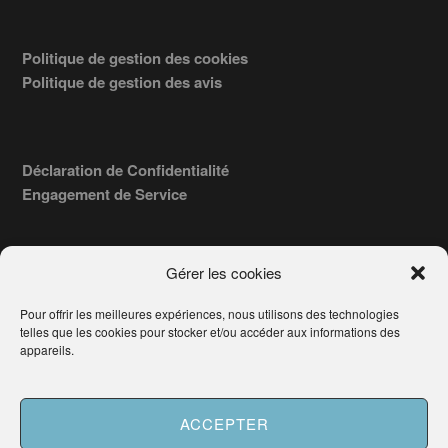
Politique de gestion des cookies
Politique de gestion des avis
Déclaration de Confidentialité
Engagement de Service
Gérer les cookies
Pour offrir les meilleures expériences, nous utilisons des technologies
COPYRIGHT © 2026 · TROUVERVOTREAVOCAT.COM, ÉDITÉ PAR
telles que les cookies pour stocker et/ou accéder aux informations des
LA SOCIÉTÉ
- 91, RUE DU FAUBOURG ST HONORÉ
AWATECH
appareils.
PARIS 75008 - SIRET : 84006857100024.
Français
ACCEPTER
Besoin d'aide ?
Demander un Avocat