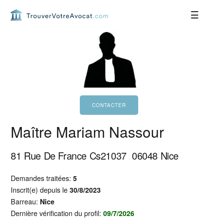
Passer
Passer
Passer
Passer
à
au
à
au
la
contenu
la
pied
navigation
principal
barre
de
principale
latérale
page
principale
Maître Mariam Nassour
81 Rue De France Cs21037
06048
Nice
Demandes traitées:
5
Inscrit(e) depuis le
30/8/2023
Barreau:
Nice
Dernière vérification du profil:
09/7/2026