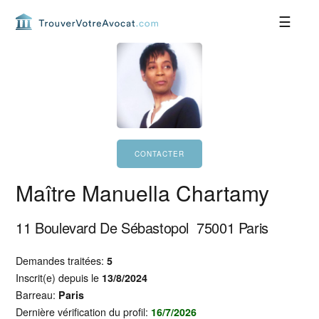
Passer
Passer
Passer
Passer
à
au
à
au
la
contenu
la
pied
navigation
principal
barre
de
principale
latérale
page
principale
Maître Manuella Chartamy
11 Boulevard De Sébastopol
75001
Paris
Demandes traitées:
5
Inscrit(e) depuis le
13/8/2024
Barreau:
Paris
Dernière vérification du profil:
16/7/2026