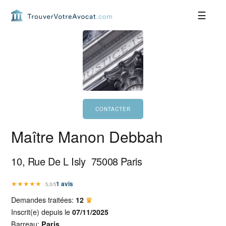
Passer
Passer
Passer
Passer
à
au
à
au
la
contenu
la
pied
navigation
principal
barre
de
principale
latérale
page
principale
Maître Manon Debbah
10, Rue De L Isly
75008
Paris
★
★
★
★
★
1
avis
5,0/5
Demandes traitées:
12
♛
Inscrit(e) depuis le
07/11/2025
Barreau:
Paris