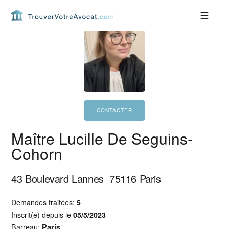
Passer
Passer
Passer
Passer
à
au
à
au
la
contenu
la
pied
navigation
principal
barre
de
principale
latérale
page
principale
Maître Lucille De Seguins-
Cohorn
43 Boulevard Lannes
75116
Paris
Demandes traitées:
5
Inscrit(e) depuis le
05/5/2023
Barreau:
Paris