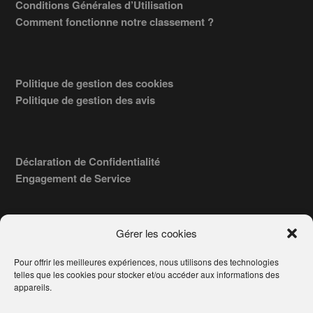
Conditions Générales d’Utilisation
Comment fonctionne notre classement ?
Politique de gestion des cookies
Politique de gestion des avis
Déclaration de Confidentialité
Engagement de Service
Gérer les cookies
Pour offrir les meilleures expériences, nous utilisons des technologies
COPYRIGHT © 2026 · TROUVERVOTREAVOCAT.COM, ÉDITÉ PAR
telles que les cookies pour stocker et/ou accéder aux informations des
LA SOCIÉTÉ
- 91, RUE DU FAUBOURG ST HONORÉ
AWATECH
appareils.
PARIS 75008 - SIRET : 84006857100024.