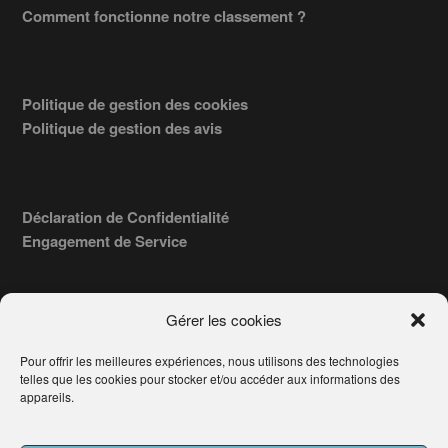
Comment fonctionne notre classement ?
Politique de gestion des cookies
Politique de gestion des avis
Déclaration de Confidentialité
Engagement de Service
Gérer les cookies
Pour offrir les meilleures expériences, nous utilisons des technologies
COPYRIGHT © 2026 · TROUVERVOTREAVOCAT.COM, ÉDITÉ PAR
telles que les cookies pour stocker et/ou accéder aux informations des
LA SOCIÉTÉ
- 91, RUE DU FAUBOURG ST HONORÉ
AWATECH
appareils.
PARIS 75008 - SIRET : 84006857100024.