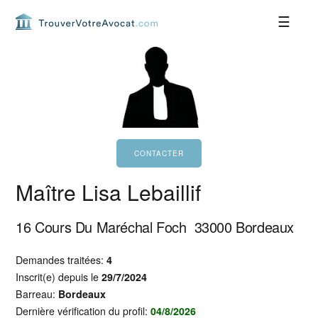
Passer
Passer
Passer
Passer
à
au
à
au
la
contenu
la
pied
navigation
principal
barre
de
principale
latérale
page
principale
Maître Lisa Lebaillif
16 Cours Du Maréchal Foch
33000
Bordeaux
Demandes traitées:
4
Inscrit(e) depuis le
29/7/2024
Barreau:
Bordeaux
Dernière vérification du profil:
04/8/2026