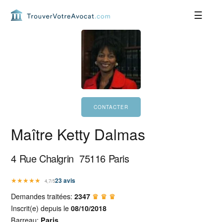
Passer
Passer
Passer
Passer
à
au
à
au
la
contenu
la
pied
navigation
principal
barre
de
principale
latérale
page
principale
Maître Ketty Dalmas
4 Rue Chalgrin
75116
Paris
★
★
★
★
★
23
avis
4,7/5
Demandes traitées:
2347
♛ ♛ ♛
Inscrit(e) depuis le
08/10/2018
Barreau:
Paris