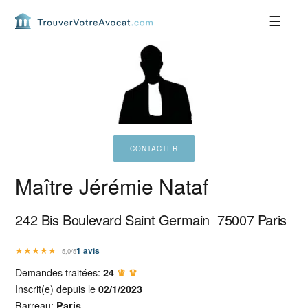
Passer
Passer
Passer
Passer
à
au
à
au
la
contenu
la
pied
navigation
principal
barre
de
principale
latérale
page
principale
Maître Jérémie Nataf
242 Bis Boulevard Saint Germain
75007
Paris
★
★
★
★
★
1
avis
5,0/5
Demandes traitées:
24
♛ ♛
Inscrit(e) depuis le
02/1/2023
Barreau:
Paris