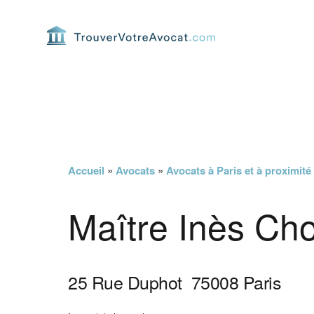
Passer
Passer
Passer
Passer
à
au
à
au
la
contenu
la
pied
navigation
principal
barre
de
principale
latérale
page
principale
Accueil
»
Avocats
»
Avocats à Paris et à proximité
Maître Inès Ch
25 Rue Duphot
75008
Paris