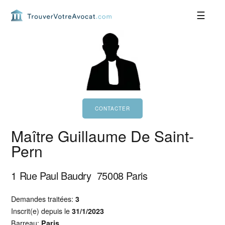
Passer
Passer
Passer
Passer
à
au
à
au
la
contenu
la
pied
navigation
principal
barre
de
principale
latérale
page
principale
Maître Guillaume De Saint-
Pern
1 Rue Paul Baudry
75008
Paris
Demandes traitées:
3
Inscrit(e) depuis le
31/1/2023
Barreau:
Paris