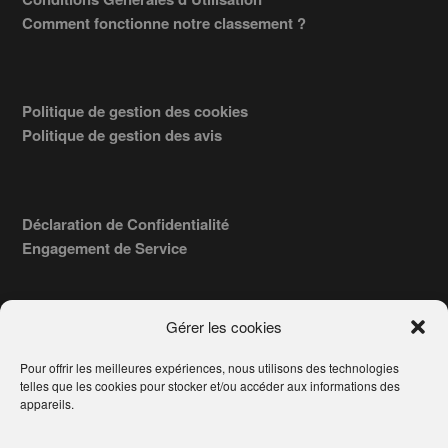
Comment fonctionne notre classement ?
Politique de gestion des cookies
Politique de gestion des avis
Déclaration de Confidentialité
Engagement de Service
Gérer les cookies
Pour offrir les meilleures expériences, nous utilisons des technologies
COPYRIGHT © 2026 · TROUVERVOTREAVOCAT.COM, ÉDITÉ PAR
telles que les cookies pour stocker et/ou accéder aux informations des
LA SOCIÉTÉ
- 91, RUE DU FAUBOURG ST HONORÉ
AWATECH
appareils.
PARIS 75008 - SIRET : 84006857100024.