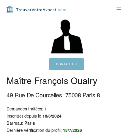
Passer
Passer
Passer
Passer
à
au
à
au
la
contenu
la
pied
navigation
principal
barre
de
principale
latérale
page
principale
Maître François Ouairy
49 Rue De Courcelles
75008
Paris 8
Demandes traitées:
1
Inscrit(e) depuis le
18/6/2024
Barreau:
Paris
Dernière vérification du profil:
18/7/2026