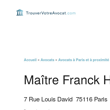
Passer
Passer
Passer
Passer
à
au
à
au
la
contenu
la
pied
navigation
principal
barre
de
principale
latérale
page
principale
Accueil
»
Avocats
»
Avocats à Paris et à proximité
Maître Franck H
7 Rue Louis David
75116
Paris