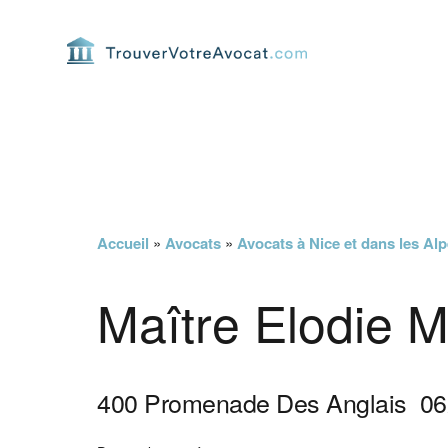
Passer
Passer
Passer
Passer
à
au
à
au
la
contenu
la
pied
navigation
principal
barre
de
principale
latérale
page
principale
Accueil
»
Avocats
»
Avocats à Nice et dans les Al
Maître Elodie 
400 Promenade Des Anglais
06