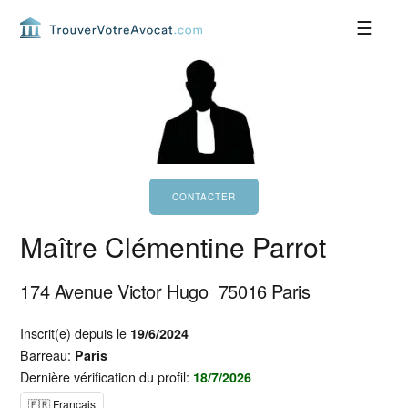
Passer
Passer
Passer
Passer
à
au
à
au
la
contenu
la
pied
navigation
principal
barre
de
principale
latérale
page
principale
Maître Clémentine Parrot
174 Avenue Victor Hugo
75016
Paris
Inscrit(e) depuis le
19/6/2024
Barreau:
Paris
Dernière vérification du profil:
18/7/2026
🇫🇷 Français