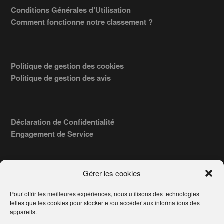
Conditions Générales d’Utilisation
Comment fonctionne notre classement ?
Politique de gestion des cookies
Politique de gestion des avis
Déclaration de Confidentialité
Engagement de Service
Gérer les cookies
Pour offrir les meilleures expériences, nous utilisons des technologies
COPYRIGHT © 2026 · TROUVERVOTREAVOCAT.COM, ÉDITÉ PAR
telles que les cookies pour stocker et/ou accéder aux informations des
LA SOCIÉTÉ
- 91, RUE DU FAUBOURG ST HONORÉ
AWATECH
appareils.
PARIS 75008 - SIRET : 84006857100024.