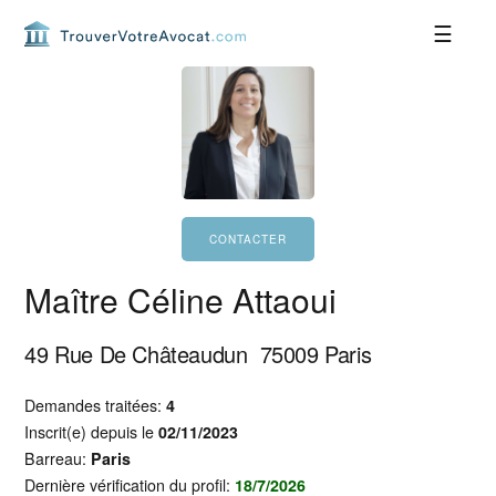
Passer
Passer
Passer
Passer
à
au
à
au
la
contenu
la
pied
navigation
principal
barre
de
principale
latérale
page
principale
Maître Céline Attaoui
49 Rue De Châteaudun
75009
Paris
Demandes traitées:
4
Inscrit(e) depuis le
02/11/2023
Barreau:
Paris
Dernière vérification du profil:
18/7/2026