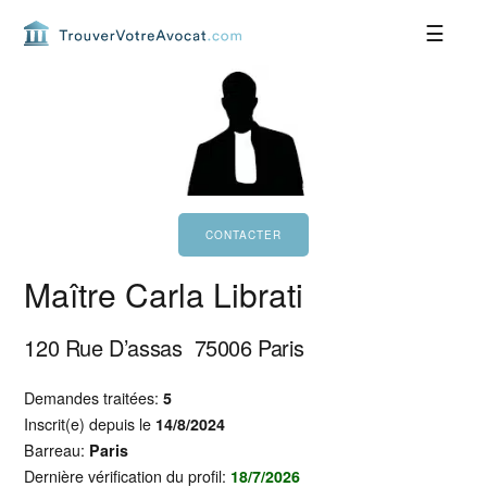
Passer
Passer
Passer
Passer
à
au
à
au
la
contenu
la
pied
navigation
principal
barre
de
principale
latérale
page
principale
Maître Carla Librati
120 Rue D’assas
75006
Paris
Demandes traitées:
5
Inscrit(e) depuis le
14/8/2024
Barreau:
Paris
Dernière vérification du profil:
18/7/2026