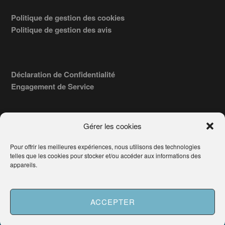
Politique de gestion des cookies
Politique de gestion des avis
Déclaration de Confidentialité
Engagement de Service
Gérer les cookies
Pour offrir les meilleures expériences, nous utilisons des technologies
COPYRIGHT © 2026 · TROUVERVOTREAVOCAT.COM, ÉDITÉ PAR
telles que les cookies pour stocker et/ou accéder aux informations des
LA SOCIÉTÉ
- 91, RUE DU FAUBOURG ST HONORÉ
AWATECH
appareils.
PARIS 75008 - SIRET : 84006857100024.
Français
ACCEPTER
Besoin d'aide ?
Demander un Avocat