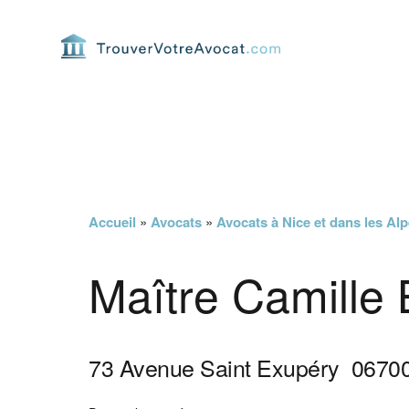
Passer
Passer
Passer
Passer
à
au
à
au
la
contenu
la
pied
navigation
principal
barre
de
principale
latérale
page
principale
Accueil
»
Avocats
»
Avocats à Nice et dans les Al
Maître Camille
73 Avenue Saint Exupéry
0670