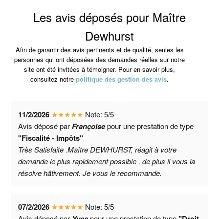
Les avis déposés pour Maître
Dewhurst
Afin de garantir des avis pertinents et de qualité, seules les
personnes qui ont déposées des demandes réelles sur notre
site ont été invitées à témoigner. Pour en savoir plus,
consultez notre
politique des gestion des avis
.
11/2/2026
★
★
★
★
★
Note:
5
/
5
Avis déposé par
Françoise
pour une prestation de type
"Fiscalité - Impôts"
Très Satisfaite .Maître DEWHURST, réagit à votre
demande le plus rapidement possible , de plus il vous la
résolve hâtivement. Je vous le recommande.
07/2/2026
★
★
★
★
★
Note:
5
/
5
Avis déposé par
Yves
pour une prestation de type
"Droit