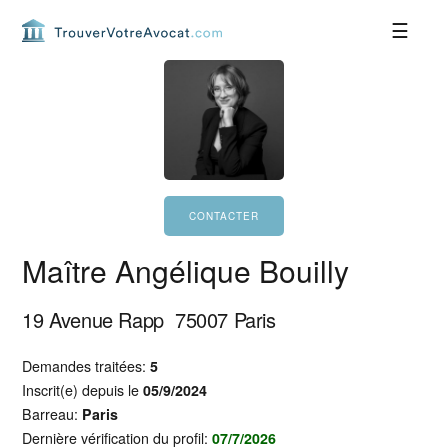
Passer
Passer
Passer
Passer
à
au
à
au
la
contenu
la
pied
navigation
principal
barre
de
principale
latérale
page
principale
Maître Angélique Bouilly
19 Avenue Rapp
75007
Paris
Demandes traitées:
5
Inscrit(e) depuis le
05/9/2024
Barreau:
Paris
Dernière vérification du profil:
07/7/2026