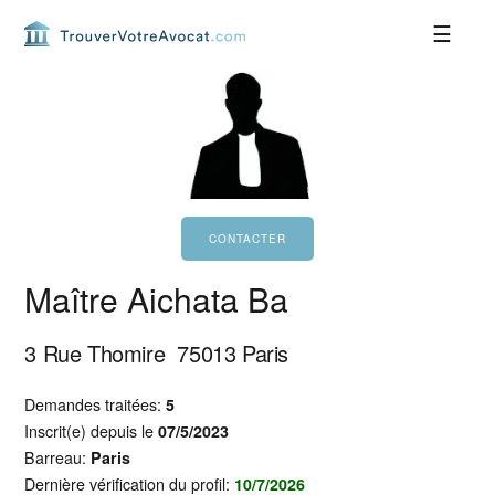
Passer
Passer
Passer
Passer
à
au
à
au
la
contenu
la
pied
navigation
principal
barre
de
principale
latérale
page
principale
Maître Aichata Ba
3 Rue Thomire
75013
Paris
Demandes traitées:
5
Inscrit(e) depuis le
07/5/2023
Barreau:
Paris
Dernière vérification du profil:
10/7/2026