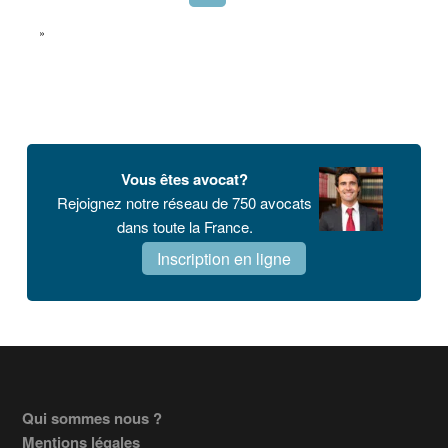
PAGE SUIVANTE
»
Barre
latérale
Vous êtes avocat?
principale
Rejoignez notre réseau de 750 avocats
dans toute la France.
Inscription en ligne
Footer
Qui sommes nous ?
Mentions légales