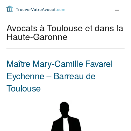
Passer
Passer
Passer
Passer
à
au
à
au
la
contenu
la
pied
navigation
principal
barre
de
Avocats à Toulouse et dans la
principale
latérale
page
Haute-Garonne
principale
Maître Mary-Camille Favarel
Eychenne – Barreau de
Toulouse