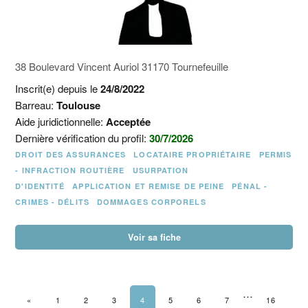
38 Boulevard Vincent Auriol 31170 Tournefeuille
Inscrit(e) depuis le
24/8/2022
Barreau:
Toulouse
Aide juridictionnelle:
Acceptée
Dernière vérification du profil:
30/7/2026
DROIT DES ASSURANCES
LOCATAIRE PROPRIÉTAIRE
PERMIS
- INFRACTION ROUTIÈRE
USURPATION
D'IDENTITÉ
APPLICATION ET REMISE DE PEINE
PÉNAL -
CRIMES - DÉLITS
DOMMAGES CORPORELS
Voir sa fiche
…
PAGE PRÉCÉDENTE
«
1
2
3
4
5
6
7
16