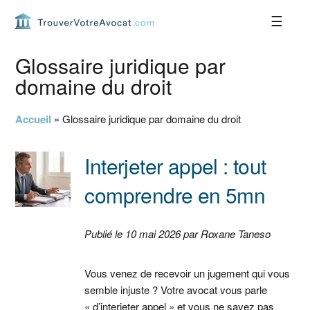
Passer
Passer
Passer
Passer
à
au
à
au
la
contenu
la
pied
navigation
principal
barre
de
Glossaire juridique par
principale
latérale
page
domaine du droit
principale
Accueil
»
Glossaire juridique par domaine du droit
Interjeter appel : tout
comprendre en 5mn
Publié le 10 mai 2026 par Roxane Taneso
Vous venez de recevoir un jugement qui vous
semble injuste ? Votre avocat vous parle
« d’interjeter appel » et vous ne savez pas