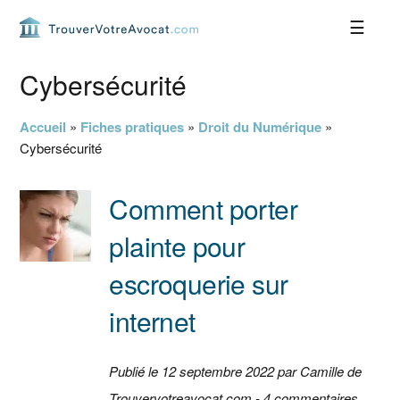
Passer
Passer
Passer
Passer
à
au
à
au
la
contenu
la
pied
navigation
principal
barre
de
Cybersécurité
principale
latérale
page
principale
Accueil
»
Fiches pratiques
»
Droit du Numérique
»
Cybersécurité
Comment porter
plainte pour
escroquerie sur
internet
Publié le 12 septembre 2022 par Camille de
Trouvervotreavocat.com - 4 commentaires