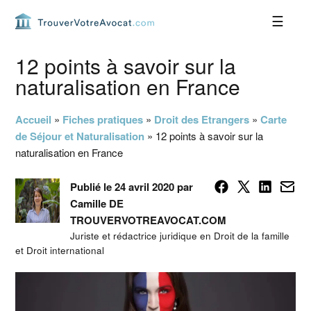
Passer
Passer
Passer
Passer
à
au
à
au
la
contenu
la
pied
navigation
principal
barre
de
12 points à savoir sur la
principale
latérale
page
naturalisation en France
principale
Accueil
»
Fiches pratiques
»
Droit des Etrangers
»
Carte
de Séjour et Naturalisation
»
12 points à savoir sur la
naturalisation en France
Publié le 24 avril 2020 par
Camille DE
TROUVERVOTREAVOCAT.COM
Juriste et rédactrice juridique en Droit de la famille
et Droit international