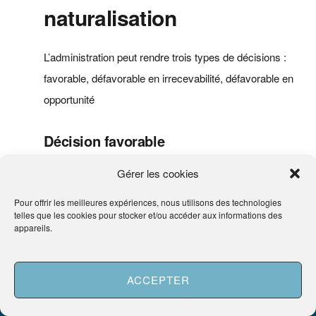
naturalisation
L’administration peut rendre trois types de décisions :
favorable, défavorable en irrecevabilité, défavorable en
opportunité
Décision favorable
Gérer les cookies
Lorsque la décision est favorable, vous recevez un
courrier indiquant que vous êtes inscrit dans le décret
Pour offrir les meilleures expériences, nous utilisons des technologies
telles que les cookies pour stocker et/ou accéder aux informations des
de naturalisation qui va être publié au journal officiel
appareils.
(JO).
ACCEPTER
Ensuite, vous êtes convoqué à une cérémonie pour la
Besoin d'aide ?
Demander un Avocat
remise de l’extrait du décret de naturalisation et de la