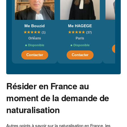
Me Bouzid
Me HAGEGE
Me D
★
★
★
★
★
★
★
★
★
★
Par
(1)
(37)
Orléans
Paris
Dispo
Disponible
Disponible
Conta
Contacter
Contacter
Résider en France au
moment de la demande de
naturalisation
Autres points à savoir sur la naturalisation en France, les