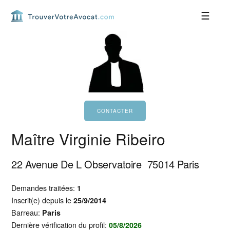
Passer
Passer
Passer
Passer
à
au
à
au
la
contenu
la
pied
navigation
principal
barre
de
principale
latérale
page
principale
Maître Virginie Ribeiro
22 Avenue De L Observatoire
75014
Paris
Demandes traitées:
1
Inscrit(e) depuis le
25/9/2014
Barreau:
Paris
Dernière vérification du profil:
05/8/2026