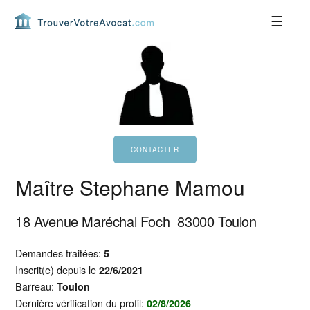
Passer
Passer
Passer
Passer
à
au
à
au
la
contenu
la
pied
navigation
principal
barre
de
principale
latérale
page
principale
Maître Stephane Mamou
18 Avenue Maréchal Foch
83000
Toulon
Demandes traitées:
5
Inscrit(e) depuis le
22/6/2021
Barreau:
Toulon
Dernière vérification du profil:
02/8/2026