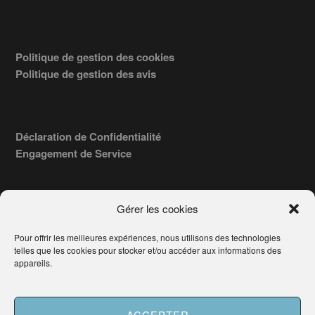
Politique de gestion des cookies
Politique de gestion des avis
Déclaration de Confidentialité
Engagement de Service
Gérer les cookies
Pour offrir les meilleures expériences, nous utilisons des technologies
COPYRIGHT © 2026 · TROUVERVOTREAVOCAT.COM, ÉDITÉ PAR
telles que les cookies pour stocker et/ou accéder aux informations des
LA SOCIÉTÉ
- 91, RUE DU FAUBOURG ST HONORÉ
AWATECH
appareils.
PARIS 75008 - SIRET : 84006857100024.
Français
ACCEPTER