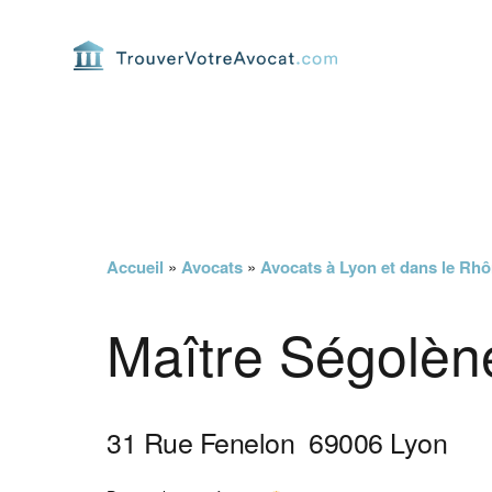
Passer
Passer
Passer
Passer
à
au
à
au
la
contenu
la
pied
navigation
principal
barre
de
principale
latérale
page
principale
Accueil
»
Avocats
»
Avocats à Lyon et dans le Rh
Maître Ségolèn
31 Rue Fenelon
69006
Lyon