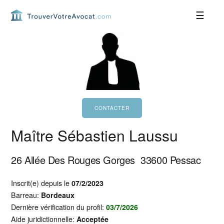
Passer
Passer
Passer
Passer
à
au
à
au
la
contenu
la
pied
navigation
principal
barre
de
principale
latérale
page
principale
Maître Sébastien Laussu
26 Allée Des Rouges Gorges
33600
Pessac
Inscrit(e) depuis le
07/2/2023
Barreau:
Bordeaux
Dernière vérification du profil:
03/7/2026
Aide juridictionnelle:
Acceptée