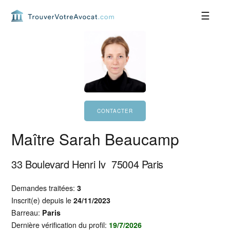
Passer
Passer
Passer
Passer
à
au
à
au
la
contenu
la
pied
navigation
principal
barre
de
principale
latérale
page
principale
Maître Sarah Beaucamp
33 Boulevard Henri Iv
75004
Paris
Demandes traitées:
3
Inscrit(e) depuis le
24/11/2023
Barreau:
Paris
Dernière vérification du profil:
19/7/2026