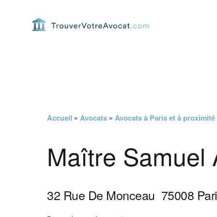
Passer
Passer
Passer
Passer
à
au
à
au
la
contenu
la
pied
navigation
principal
barre
de
principale
latérale
page
principale
Accueil
»
Avocats
»
Avocats à Paris et à proximité
Maître Samuel
32 Rue De Monceau
75008
Par