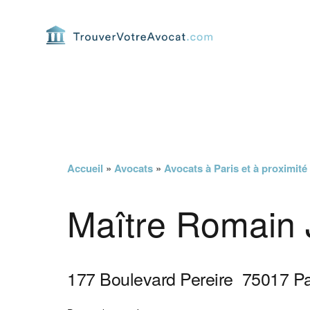
Passer
Passer
Passer
Passer
à
au
à
au
la
contenu
la
pied
navigation
principal
barre
de
principale
latérale
page
principale
Accueil
»
Avocats
»
Avocats à Paris et à proximité
Maître Romain 
177 Boulevard Pereire
75017
Pa