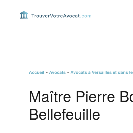
Passer
Passer
Passer
Passer
à
au
à
au
la
contenu
la
pied
navigation
principal
barre
de
principale
latérale
page
principale
Accueil
»
Avocats
»
Avocats à Versailles et dans l
Maître Pierre 
Bellefeuille