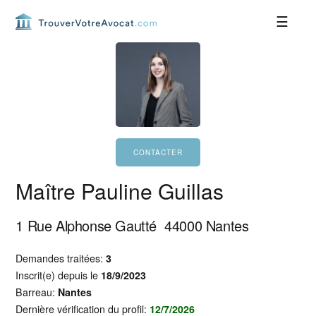
Passer
Passer
Passer
Passer
à
au
à
au
la
contenu
la
pied
navigation
principal
barre
de
principale
latérale
page
principale
Maître Pauline Guillas
1 Rue Alphonse Gautté
44000
Nantes
Demandes traitées:
3
Inscrit(e) depuis le
18/9/2023
Barreau:
Nantes
Dernière vérification du profil:
12/7/2026