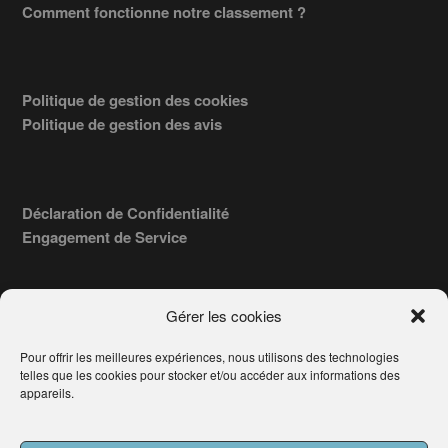
Comment fonctionne notre classement ?
Politique de gestion des cookies
Politique de gestion des avis
Déclaration de Confidentialité
Engagement de Service
Gérer les cookies
Pour offrir les meilleures expériences, nous utilisons des technologies
COPYRIGHT © 2026 · TROUVERVOTREAVOCAT.COM, ÉDITÉ PAR
telles que les cookies pour stocker et/ou accéder aux informations des
LA SOCIÉTÉ
- 91, RUE DU FAUBOURG ST HONORÉ
AWATECH
appareils.
PARIS 75008 - SIRET : 84006857100024.