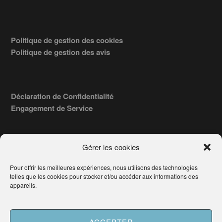
Politique de gestion des cookies
Politique de gestion des avis
Déclaration de Confidentialité
Engagement de Service
Gérer les cookies
Pour offrir les meilleures expériences, nous utilisons des technologies
COPYRIGHT © 2026 · TROUVERVOTREAVOCAT.COM, ÉDITÉ PAR
telles que les cookies pour stocker et/ou accéder aux informations des
LA SOCIÉTÉ
- 91, RUE DU FAUBOURG ST HONORÉ
AWATECH
appareils.
PARIS 75008 - SIRET : 84006857100024.
Français
ACCEPTER