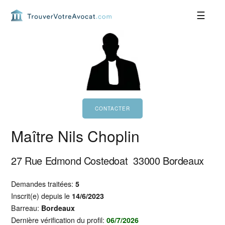
Passer
Passer
Passer
Passer
à
au
à
au
la
contenu
la
pied
navigation
principal
barre
de
principale
latérale
page
principale
Maître Nils Choplin
27 Rue Edmond Costedoat
33000
Bordeaux
Demandes traitées:
5
Inscrit(e) depuis le
14/6/2023
Barreau:
Bordeaux
Dernière vérification du profil:
06/7/2026