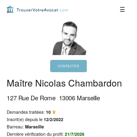
Passer
Passer
Passer
Passer
à
au
à
au
la
contenu
la
pied
navigation
principal
barre
de
principale
latérale
page
principale
Maître Nicolas Chambardon
127 Rue De Rome
13006
Marseille
Demandes traitées:
10
♛
Inscrit(e) depuis le
12/2/2022
Barreau:
Marseille
Dernière vérification du profil:
21/7/2026