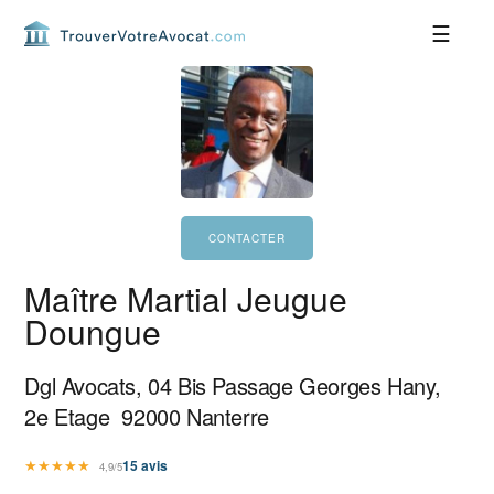
Passer
Passer
Passer
Passer
à
au
à
au
la
contenu
la
pied
navigation
principal
barre
de
principale
latérale
page
principale
Maître Martial Jeugue
Doungue
Dgl Avocats, 04 Bis Passage Georges Hany,
2e Etage
92000
Nanterre
★
★
★
★
★
15
avis
4,9/5