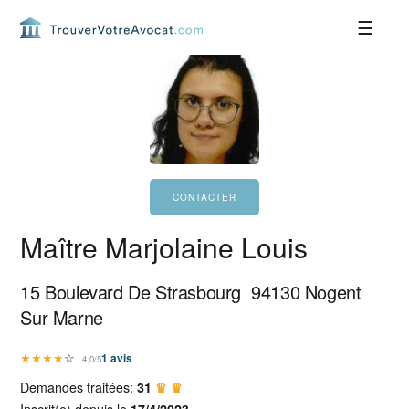
Passer
Passer
Passer
Passer
à
au
à
au
la
contenu
la
pied
navigation
principal
barre
de
principale
latérale
page
principale
Maître Marjolaine Louis
15 Boulevard De Strasbourg
94130
Nogent
Sur Marne
★
★
★
★
☆
1
avis
4,0/5
Demandes traitées:
31
♛ ♛