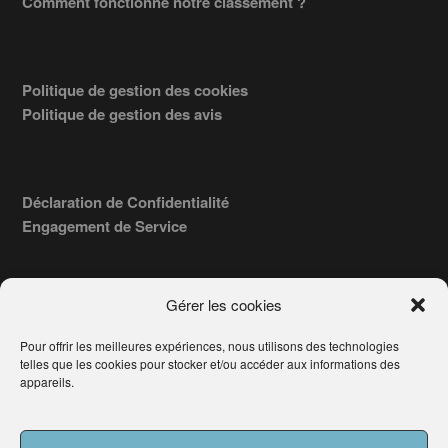
Comment fonctionne notre classement ?
Politique de gestion des cookies
Politique de gestion des avis
Déclaration de Confidentialité
Engagement de Service
Gérer les cookies
Pour offrir les meilleures expériences, nous utilisons des technologies
COPYRIGHT © 2026 · TROUVERVOTREAVOCAT.COM, ÉDITÉ PAR
telles que les cookies pour stocker et/ou accéder aux informations des
LA SOCIÉTÉ
- 91, RUE DU FAUBOURG ST HONORÉ
AWATECH
appareils.
PARIS 75008 - SIRET : 84006857100024.