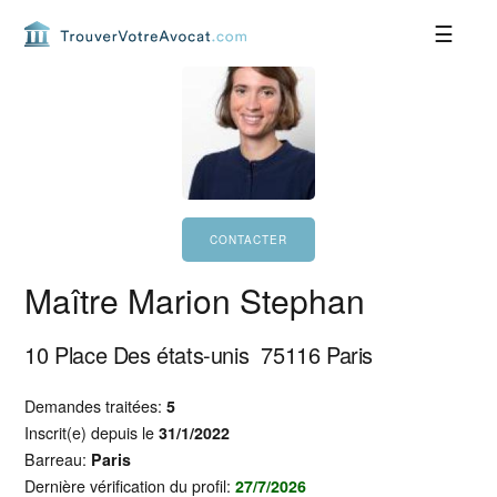
Passer
Passer
Passer
Passer
à
au
à
au
la
contenu
la
pied
navigation
principal
barre
de
principale
latérale
page
principale
Maître Marion Stephan
10 Place Des états-unis
75116
Paris
Demandes traitées:
5
Inscrit(e) depuis le
31/1/2022
Barreau:
Paris
Dernière vérification du profil:
27/7/2026