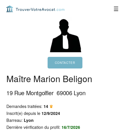
Passer
Passer
Passer
Passer
à
au
à
au
la
contenu
la
pied
navigation
principal
barre
de
principale
latérale
page
principale
Maître Marion Beligon
19 Rue Montgolfier
69006
Lyon
Demandes traitées:
14
♛
Inscrit(e) depuis le
12/9/2024
Barreau:
Lyon
Dernière vérification du profil:
16/7/2026