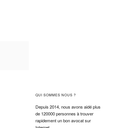
Barre
QUI SOMMES NOUS ?
latérale
Depuis 2014, nous avons aidé plus
de 120000 personnes à trouver
principale
rapidement un bon avocat sur
Internet.