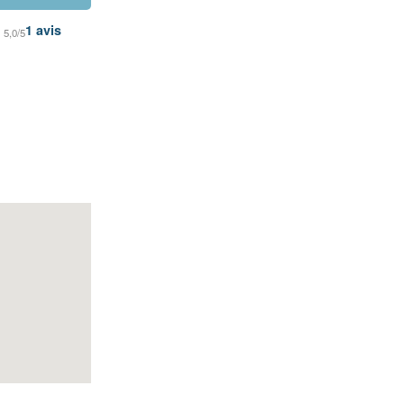
1
avis
5,0/5