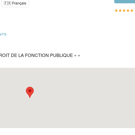
🇫🇷 Français
★
★
★
★
★
NTS
DROIT DE LA FONCTION PUBLIQUE » »