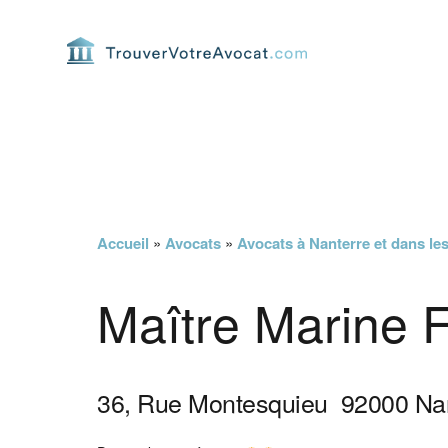
Passer
Passer
Passer
Passer
à
au
à
au
la
contenu
la
pied
navigation
principal
barre
de
principale
latérale
page
principale
Accueil
»
Avocats
»
Avocats à Nanterre et dans le
Maître Marine F
36, Rue Montesquieu
92000
Na