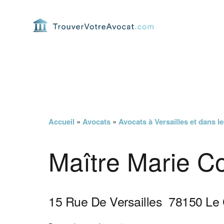
Passer
Passer
Passer
Passer
à
au
à
au
la
contenu
la
pied
navigation
principal
barre
de
principale
latérale
page
principale
Accueil
»
Avocats
»
Avocats à Versailles et dans l
Maître Marie C
15 Rue De Versailles
78150
Le 