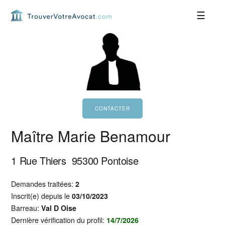
Passer
Passer
Passer
Passer
à
au
à
au
la
contenu
la
pied
navigation
principal
barre
de
principale
latérale
page
principale
Maître Marie Benamour
1 Rue Thiers
95300
Pontoise
Demandes traitées:
2
Inscrit(e) depuis le
03/10/2023
Barreau:
Val D Oise
Dernière vérification du profil:
14/7/2026