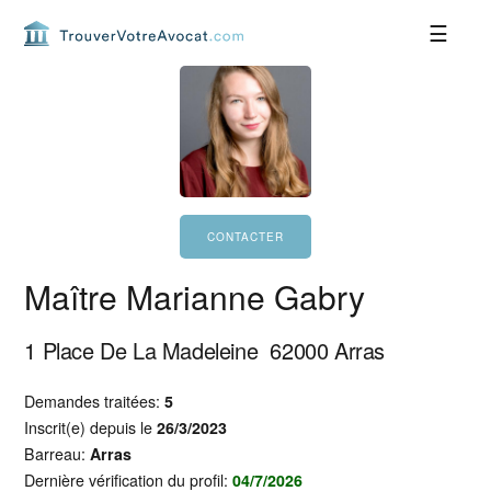
Passer
Passer
Passer
Passer
à
au
à
au
la
contenu
la
pied
navigation
principal
barre
de
principale
latérale
page
principale
Maître Marianne Gabry
1 Place De La Madeleine
62000
Arras
Demandes traitées:
5
Inscrit(e) depuis le
26/3/2023
Barreau:
Arras
Dernière vérification du profil:
04/7/2026